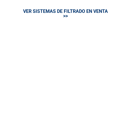
VER SISTEMAS DE FILTRADO EN VENTA
>>
Enfriadoras
Actualmente contamos con una
amplísima gama de refrigeradores
industriales. Diseñados para operar en los
más exigentes limites operativos
garantizando la eficiencia.