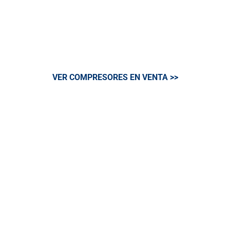
lubricado por aceite de una o dos etapas
que incorporan motores eléctricos de
velocidad fija y de velocidad variable.
VER COMPRESORES EN VENTA >>
Tratamiento de Aire
Contamos con una gama actualizada y
adaptada a las exigencias de clases de
aire necesarias para cualquier actividad.