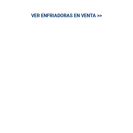
VER ENFRIADORAS EN VENTA >>
Grupos
Electrógenos
Grupos electrógenos diésel con rangos
de potencia que abarca desde las 3kVA
hasta las 3.000kVA. Una respuesta
segura, potente y fiable para una