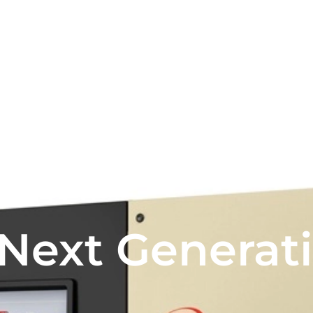
VENTA
ALQUILER
POSTVENTA
Quienes somos
es de tornill
 Next Generati