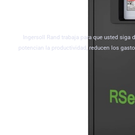
Ingersoll Rand trabaja para que usted siga
potencian la productividad, reducen los gast