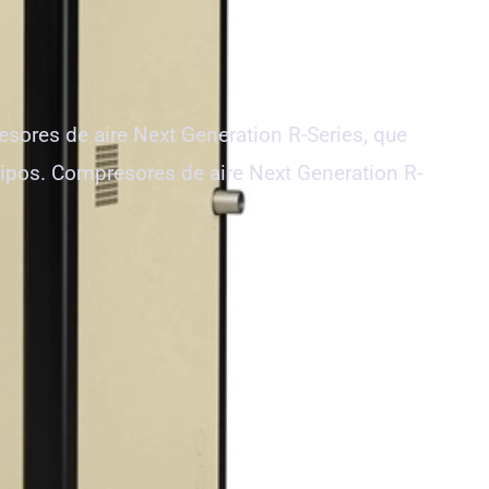
sores de aire Next Generation R-Series, que
uipos. Compresores de aire Next Generation R-