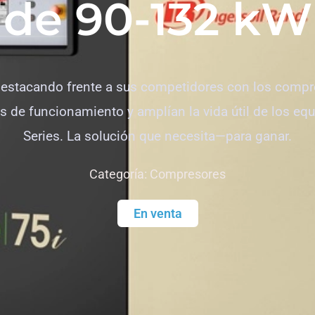
de 90-132 kW
 destacando frente a sus competidores con los compre
os de funcionamiento y amplían la vida útil de los eq
Series. La solución que necesita—para ganar.
Categoría:
Compresores
En venta