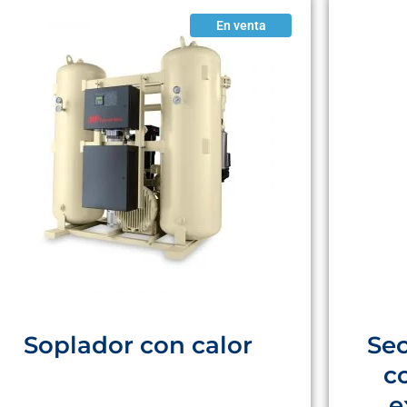
En venta
Soplador con calor
Se
c
e