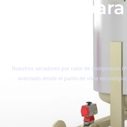
m3/h para 
Nuestros secadores por calor de compresión (HO
avanzado desde el punto de vista tecnológico