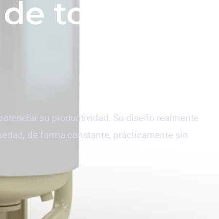
de tornillo
potenciar su productividad. Su diseño realmente
umedad, de forma constante, prácticamente sin