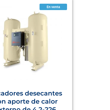
En venta
cadores desecantes
on aporte de calor
xterno de 4,2-226