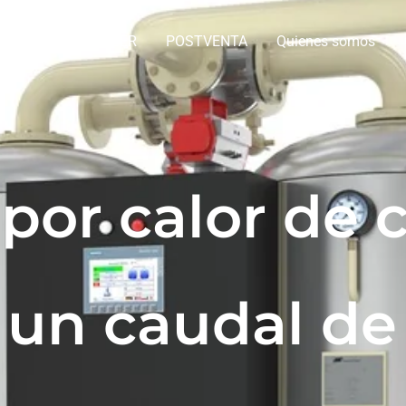
VENTA
ALQUILER
POSTVENTA
Quienes somos
por calor de
 un caudal de