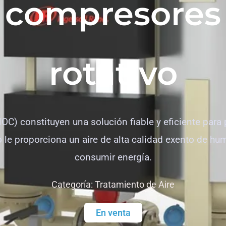
compresores 
rotativo
C) constituyen una solución fiable y eficiente para 
 le proporciona un aire de alta calidad exento de h
consumir energía.
Categoría:
Tratamiento de Aire
En venta